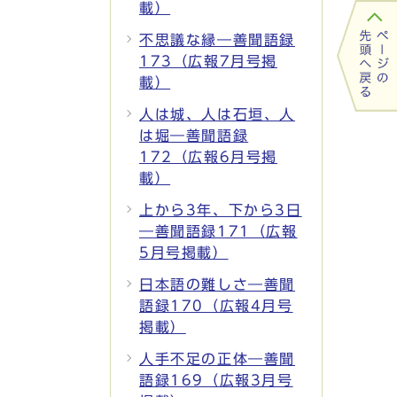
載）
不思議な縁―善聞語録
173（広報7月号掲
載）
人は城、人は石垣、人
は堀―善聞語録
172（広報6月号掲
載）
上から3年、下から3日
―善聞語録171（広報
5月号掲載）
日本語の難しさ―善聞
語録170（広報4月号
掲載）
人手不足の正体―善聞
語録169（広報3月号