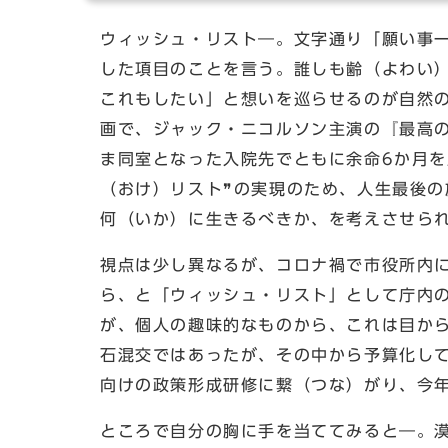
ウィッシュ・リスト―。文字通り「願い事
した項目のことを言う。誰しも齢（よわい
これもしたい」と想いを巡らせるのが自然
画で、ジャック・ニコルソン主演の『最高
ま同室となった入院先でともに余命6か月を
（おけ）リスト❞の実現のため、人生最後の
何（いか）に生きるべきか、を考えさせら
視点は少し異なるが、コロナ禍で市役所内
ら、と「ウィッシュ・リスト」として庁内
が、個人の趣味的なものから、これは目から
石混交ではあったが、その中から予算化し
向けの政策形成研修に繋（つな）がり、今
ところで自分の胸に手を当ててみると―。