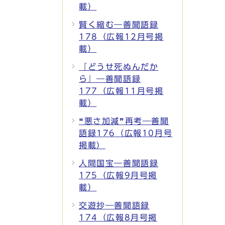
載）
賢く縮む―善聞語録
178（広報12月号掲
載）
『どうせ死ぬんだか
ら』―善聞語録
177（広報11月号掲
載）
❝悪さ加減❞再考―善聞
語録176（広報10月号
掲載）
人間国宝―善聞語録
175（広報9月号掲
載）
交遊抄―善聞語録
174（広報8月号掲