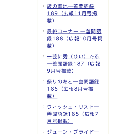
綾の聖地―善聞語録
189（広報11月号掲
載）
最終コーナー ―善聞語
録188（広報10月号掲
載）
一芸に秀（ひい）でる
―善聞語録187（広報
9月号掲載）
祭りのあと―善聞語録
186（広報8月号掲
載）
ウィッシュ・リスト―
善聞語録185（広報7
月号掲載）
ジューン・ブライド―