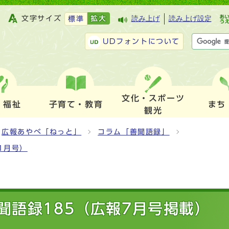
文字サイズ
拡大
読み上げ
読み上げ設定
標準
UDフォントについて
文化・スポーツ
・福祉
子育て・教育
まち
観光
広報あやべ「ねっと」
コラム「善聞語録」
1月号）
聞語録185（広報7月号掲載）