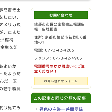
事を書き出
お問い合わせ
をしたい、
綾部市市長公室秘書広報課広
アメリカ映
報・広聴担当
が、たまた
住所: 京都府綾部市若竹町8番
た❝棺桶
地の1
、余生を如
電話:
0773-42-4205
ファクス: 0773-42-4905
もよいか
電話番号のかけ間違いにご注
意ください！
ったようだ
んだ。玉
お問い合わせフォーム
の若手職員
この記事と同じ分類の記事
度は見てみ
異色の白帯―善聞語録