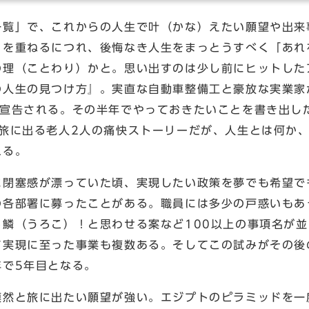
一覧」で、これからの人生で叶（かな）えたい願望や出来
）を重ねるにつれ、後悔なき人生をまっとうすべく「あれ
の理（ことわり）かと。思い出すのは少し前にヒットした
の人生の見つけ方』。実直な自動車整備工と豪放な実業家
宣告される。その半年でやっておきたいことを書き出し
旅に出る老人2人の痛快ストーリーだが、人生とは何か
れる。
に閉塞感が漂っていた頃、実現したい政策を夢でも希望で
の各部署に募ったことがある。職員には多少の戸惑いもあ
鱗（うろこ）！と思わせる案など100以上の事項名が並
て実現に至った事業も複数ある。そしてこの試みがその後
年で5年目となる。
漠然と旅に出たい願望が強い。エジプトのピラミッドを一