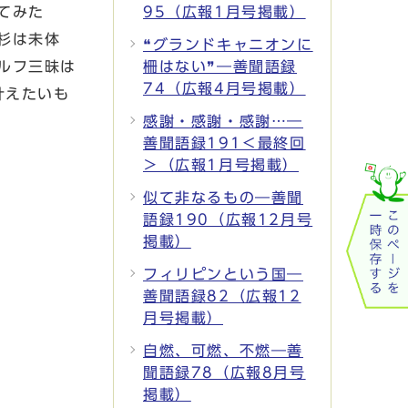
てみた
95（広報1月号掲載）
杉は未体
❝グランドキャニオンに
ルフ三昧は
柵はない❞―善聞語録
74（広報4月号掲載）
叶えたいも
感謝・感謝・感謝…―
善聞語録191＜最終回
＞（広報1月号掲載）
似て非なるもの―善聞
語録190（広報12月号
掲載）
フィリピンという国―
善聞語録82（広報12
月号掲載）
自燃、可燃、不燃―善
聞語録78（広報8月号
掲載）