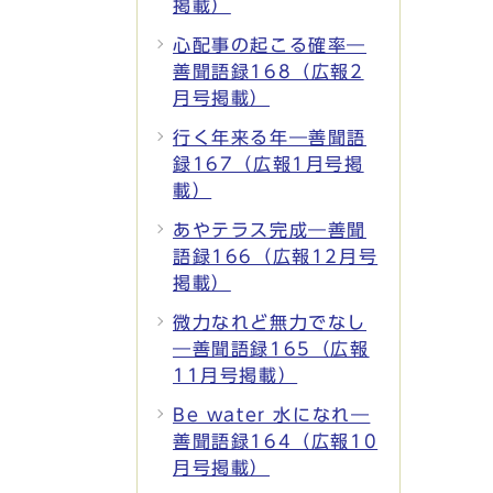
掲載）
心配事の起こる確率―
善聞語録168（広報2
月号掲載）
行く年来る年―善聞語
録167（広報1月号掲
載）
あやテラス完成―善聞
語録166（広報12月号
掲載）
微力なれど無力でなし
―善聞語録165（広報
11月号掲載）
Be water 水になれ―
善聞語録164（広報10
月号掲載）