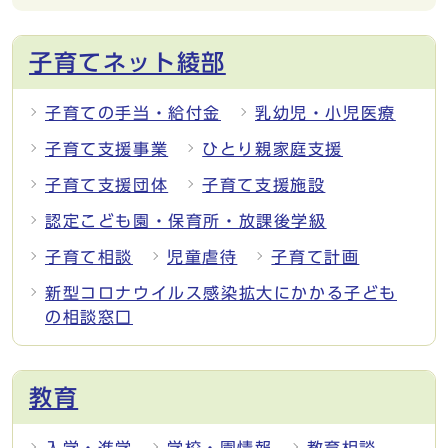
子育てネット綾部
子育ての手当・給付金
乳幼児・小児医療
子育て支援事業
ひとり親家庭支援
子育て支援団体
子育て支援施設
認定こども園・保育所・放課後学級
子育て相談
児童虐待
子育て計画
新型コロナウイルス感染拡大にかかる子ども
の相談窓口
教育
入学・進学
学校・園情報
教育相談