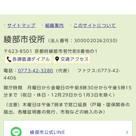
サイトマップ
組織案内
このサイトについて
綾部市役所
（法人番号：3000020262030）
〒623-8501 京都府綾部市若竹町8番地の1
各課直通ダイアル
交通アクセス
電話：
0773-42-3280
（代表） ファクス:0773-42-
4406
開庁時間 月曜日から金曜日の午前8時30分から午後5時15
分まで（祝日・休日・12月29日から1月3日を除く）
（注意）木曜日は午後7時まで窓口延長（戸籍・国保関係の
届出、各種証明書の発行、市税などの納入のみ）
綾部市公式LINE