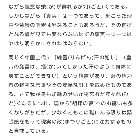
ながら醜悪な蛾(が)が群れるが如(ごと)くである。
しかしながら「真実」は一つであって、起こった理
由や背景の解釈は異なることもあろうが、その前提
となる誰が見ても変わらないはずの事実一つ一つは
やはり明らかにされねばならない。
同じく中国上代に「綸言(りんげん)汗の如し」（皇
帝の発言は、掻(か)いてしまった汗のように身体に
戻すことができない）という格言があり、時の権力
者の軽率な言葉やその安易な訂正を戒めたものであ
る。さて我が身も加齢のせいか物忘れが年々酷(ひ
ど)くなるにつれ、現から"胡蝶の夢"へのお誘いも多
くなりがちだが、少なくともこの職にある限りは緊
張感をもって現実の政(まつりごと)に注力するもの
と自戒している。