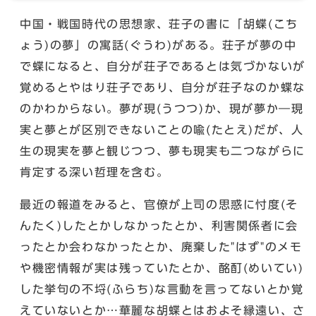
中国・戦国時代の思想家、荘子の書に「胡蝶(こち
ょう)の夢」の寓話(ぐうわ)がある。荘子が夢の中
で蝶になると、自分が荘子であるとは気づかないが
覚めるとやはり荘子であり、自分が荘子なのか蝶な
のかわからない。夢が現(うつつ)か、現が夢か―現
実と夢とが区別できないことの喩(たとえ)だが、人
生の現実を夢と観じつつ、夢も現実も二つながらに
肯定する深い哲理を含む。
最近の報道をみると、官僚が上司の思惑に忖度(そ
んたく)したとかしなかったとか、利害関係者に会
ったとか会わなかったとか、廃棄した"はず"のメモ
や機密情報が実は残っていたとか、酩酊(めいてい)
した挙句の不埒(ふらち)な言動を言ってないとか覚
えていないとか…華麗な胡蝶とはおよそ縁遠い、さ