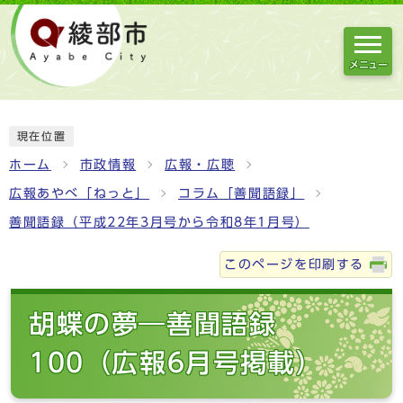
メニュー
現在位置
ホーム
市政情報
広報・広聴
広報あやべ「ねっと」
コラム「善聞語録」
善聞語録（平成22年3月号から令和8年1月号）
このページを印刷する
胡蝶の夢―善聞語録
100（広報6月号掲載）