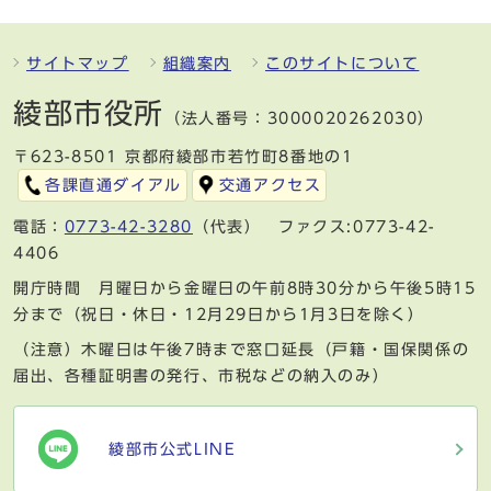
サイトマップ
組織案内
このサイトについて
綾部市役所
（法人番号：3000020262030）
〒623-8501 京都府綾部市若竹町8番地の1
各課直通ダイアル
交通アクセス
電話：
0773-42-3280
（代表） ファクス:0773-42-
4406
開庁時間 月曜日から金曜日の午前8時30分から午後5時15
分まで（祝日・休日・12月29日から1月3日を除く）
（注意）木曜日は午後7時まで窓口延長（戸籍・国保関係の
届出、各種証明書の発行、市税などの納入のみ）
綾部市公式LINE