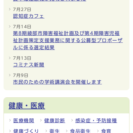
7月27日
認知症カフェ
7月14日
第8期綾部市障害福祉計画及び第4期障害児福
祉計画策定支援業務に関する公募型プロポーザ
ルに係る選定結果
7月13日
コミナス新聞
7月9日
市民のための学術講演会を開催します
健康・医療
医療機関
健康診断
感染症・予防接種
健康づくり
衛生
食品衛生
食育