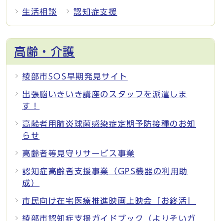
生活相談
認知症支援
高齢・介護
綾部市SOS早期発見サイト
出張脳いきいき講座のスタッフを派遣しま
す！
高齢者用肺炎球菌感染症定期予防接種のお知
らせ
高齢者等見守りサービス事業
認知症高齢者支援事業（GPS機器の利用助
成）
市民向け在宅医療推進映画上映会「お終活」
綾部市認知症支援ガイドブック（よりそいガ