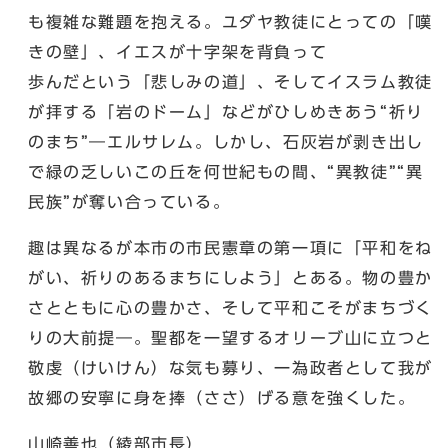
も複雑な難題を抱える。ユダヤ教徒にとっての「嘆
きの壁」、イエスが十字架を背負って
歩んだという「悲しみの道」、そしてイスラム教徒
が拝する「岩のドーム」などがひしめきあう“祈り
のまち”―エルサレム。しかし、石灰岩が剥き出し
で緑の乏しいこの丘を何世紀もの間、“異教徒”“異
民族”が奪い合っている。
趣は異なるが本市の市民憲章の第一項に「平和をね
がい、祈りのあるまちにしよう」とある。物の豊か
さとともに心の豊かさ、そして平和こそがまちづく
りの大前提―。聖都を一望するオリーブ山に立つと
敬虔（けいけん）な気も募り、一為政者として我が
故郷の安寧に身を捧（ささ）げる意を強くした。
山崎善也（綾部市長）