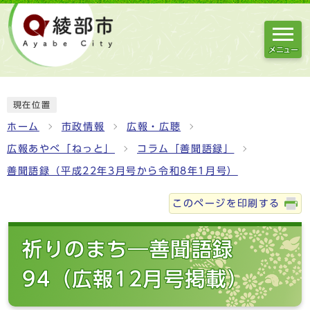
メニュー
現在位置
ホーム
市政情報
広報・広聴
広報あやべ「ねっと」
コラム「善聞語録」
善聞語録（平成22年3月号から令和8年1月号）
このページを印刷する
祈りのまち―善聞語録
94（広報12月号掲載）