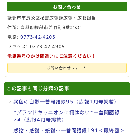
お問い合わせ
綾部市市長公室秘書広報課広報・広聴担当
住所: 京都府綾部市若竹町8番地の1
電話:
0773-42-4205
ファクス: 0773-42-4905
電話番号のかけ間違いにご注意ください！
お問い合わせフォーム
この記事と同じ分類の記事
異色の白帯―善聞語録95（広報1月号掲載）
❝グランドキャニオンに柵はない❞―善聞語録
74（広報4月号掲載）
感謝・感謝・感謝…―善聞語録191＜最終回＞