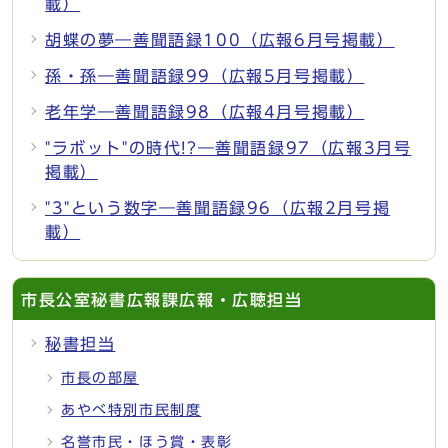
載）
胡蝶の夢―善聞語録100（広報6月号掲載）
孫・孫―善聞語録99（広報5月号掲載）
老年学―善聞語録98（広報4月号掲載）
"ラボット"の時代!?―善聞語録97（広報3月号
掲載）
"3"という数字―善聞語録96（広報2月号掲
載）
市長公室秘書広報課広報・広聴担当
秘書担当
市長の部屋
あやべ特別市民制度
名誉市民・ほう賞・表彰