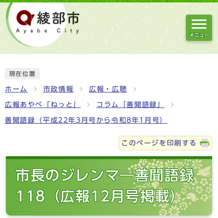
メニュー
現在位置
ホーム
市政情報
広報・広聴
広報あやべ「ねっと」
コラム「善聞語録」
善聞語録（平成22年3月号から令和8年1月号）
このページを印刷する
市長のジレンマ―善聞語録
118（広報12月号掲載）