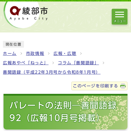
メニュー
現在位置
ホーム
市政情報
広報・広聴
広報あやべ「ねっと」
コラム「善聞語録」
善聞語録（平成22年3月号から令和8年1月号）
このページを印刷する
パレートの法則―善聞語録
92（広報10月号掲載）