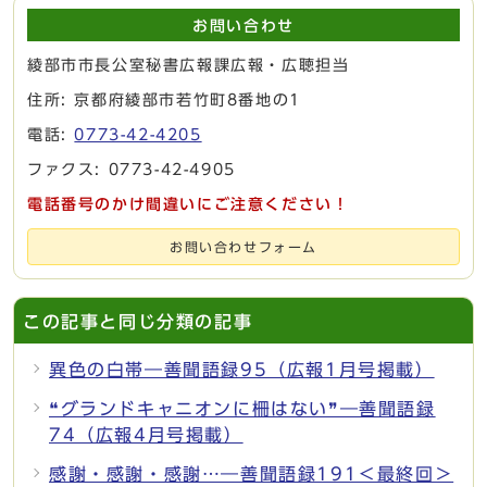
お問い合わせ
綾部市市長公室秘書広報課広報・広聴担当
住所: 京都府綾部市若竹町8番地の1
電話:
0773-42-4205
ファクス: 0773-42-4905
電話番号のかけ間違いにご注意ください！
お問い合わせフォーム
この記事と同じ分類の記事
異色の白帯―善聞語録95（広報1月号掲載）
❝グランドキャニオンに柵はない❞―善聞語録
74（広報4月号掲載）
感謝・感謝・感謝…―善聞語録191＜最終回＞