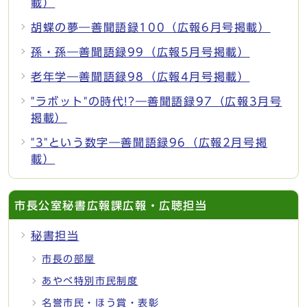
載）
胡蝶の夢―善聞語録100（広報6月号掲載）
孫・孫―善聞語録99（広報5月号掲載）
老年学―善聞語録98（広報4月号掲載）
"ラボット"の時代!?―善聞語録97（広報3月号
掲載）
"3"という数字―善聞語録96（広報2月号掲
載）
市長公室秘書広報課広報・広聴担当
秘書担当
市長の部屋
あやべ特別市民制度
名誉市民・ほう賞・表彰