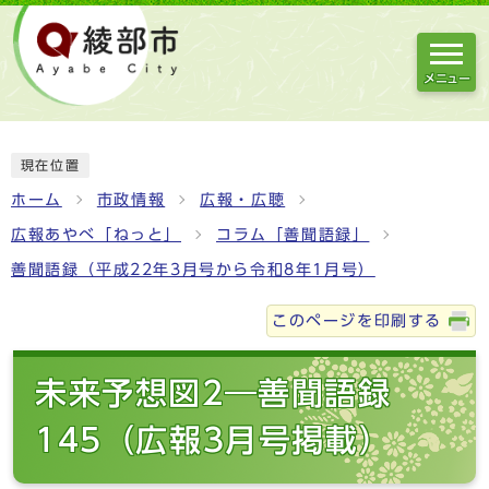
メニュー
現在位置
ホーム
市政情報
広報・広聴
広報あやべ「ねっと」
コラム「善聞語録」
善聞語録（平成22年3月号から令和8年1月号）
このページを印刷する
未来予想図2―善聞語録
145（広報3月号掲載）