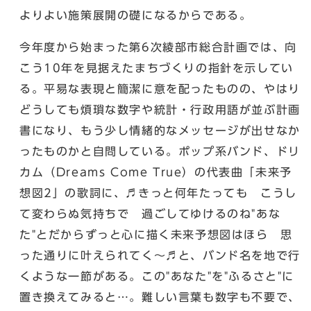
よりよい施策展開の礎になるからである。
今年度から始まった第6次綾部市総合計画では、向
こう10年を見据えたまちづくりの指針を示してい
る。平易な表現と簡潔に意を配ったものの、やはり
どうしても煩瑣な数字や統計・行政用語が並ぶ計画
書になり、もう少し情緒的なメッセージが出せなか
ったものかと自問している。ポップ系バンド、ドリ
カム（Dreams Come True）の代表曲「未来予
想図2」の歌詞に、♬きっと何年たっても こうし
て変わらぬ気持ちで 過ごしてゆけるのね"あな
た"とだからずっと心に描く未来予想図はほら 思
った通りに叶えられてく〜♬と、バンド名を地で行
くような一節がある。この"あなた"を"ふるさと"に
置き換えてみると…。難しい言葉も数字も不要で、