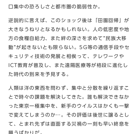
口集中の恐ろしさと都市圏の脆弱性か。
逆説的に言えば、このショック後は「田園回帰」が
大きなうねりとなるかもしれない。人の低密度や地
方の食糧自給力、また絆の深さを求めて”民族大移
動”が起きないとも限らない。5G等の通信手段やセ
キュリティ技術の発展と相俟って、テレワークや
ICT教育が普及し、また遠隔医療等が格段に進化し
た時代の到来を予見する。
人類は洋の東西を問わず、集中と分散を繰り返すこ
とで時々の課題を解決してきた。誰も解決できなか
った東京一極集中を、新手のウイルスはかくも一撃
で変えてしまうのか…。その評価は後世に譲るとし
て、とまれ先ずは直面する災禍の一刻も早い終息を
願うばかりだ。