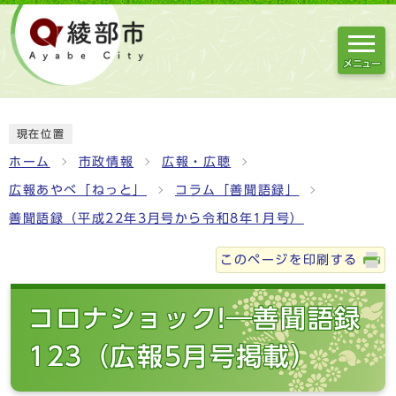
メニュー
現在位置
ホーム
市政情報
広報・広聴
広報あやべ「ねっと」
コラム「善聞語録」
善聞語録（平成22年3月号から令和8年1月号）
このページを印刷する
コロナショック!―善聞語録
123（広報5月号掲載）