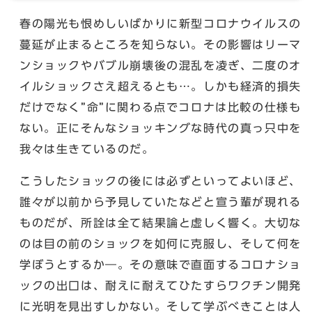
春の陽光も恨めしいばかりに新型コロナウイルスの
蔓延が止まるところを知らない。その影響はリーマ
ンショックやバブル崩壊後の混乱を凌ぎ、二度のオ
イルショックさえ超えるとも…。しかも経済的損失
だけでなく”命”に関わる点でコロナは比較の仕様も
ない。正にそんなショッキングな時代の真っ只中を
我々は生きているのだ。
こうしたショックの後には必ずといってよいほど、
誰々が以前から予見していたなどと宣う輩が現れる
ものだが、所詮は全て結果論と虚しく響く。大切な
のは目の前のショックを如何に克服し、そして何を
学ぼうとするか―。その意味で直面するコロナショ
ックの出口は、耐えに耐えてひたすらワクチン開発
に光明を見出すしかない。そして学ぶべきことは人