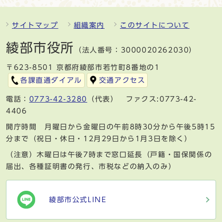
サイトマップ
組織案内
このサイトについて
綾部市役所
（法人番号：3000020262030）
〒623-8501 京都府綾部市若竹町8番地の1
各課直通ダイアル
交通アクセス
電話：
0773-42-3280
（代表） ファクス:0773-42-
4406
開庁時間 月曜日から金曜日の午前8時30分から午後5時15
分まで（祝日・休日・12月29日から1月3日を除く）
（注意）木曜日は午後7時まで窓口延長（戸籍・国保関係の
届出、各種証明書の発行、市税などの納入のみ）
綾部市公式LINE