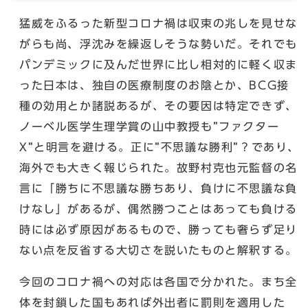
猛威をふるった新型コロナ禍は収束の兆しを見せな
がらも尚、浮沈みを繰返しそうな勢いだ。それでも
パンデミックに及んだ世界に比し相対的に軽く収ま
った日本は、独自の医療制度のお陰とか、BCG接
種の効用とか諸説あるが、その要因は特定できず、
ノーベル医学生理学賞の山中教授も”ファクター
X”と明言を避ける。正に”不思議な勝利”？であり、
海外でも大きく報じられた。故野村克也元監督の名
言に「勝ちに不思議な勝ちあり、負けに不思議な負
けなし」があるが、偶然勝つことはあっても負ける
時には必ず原因があるもので、勝っても奢らず足り
ない点を反省する大切さを説いたものと解釈する。
今回のコロナ禍への対応は各国で分かれた。まち全
体を封鎖した国もあれば外出者に罰則を適用した