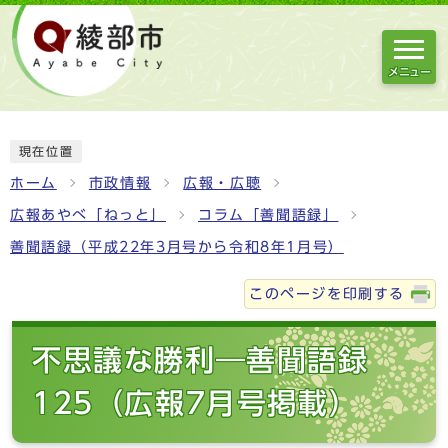
メニュー
現在位置
ホーム
市政情報
広報・広聴
広報あやべ「ねっと」
コラム「善聞語録」
善聞語録（平成22年3月号から令和8年1月号）
このページを印刷する
不思議な勝利―善聞語録
125（広報7月号掲載）