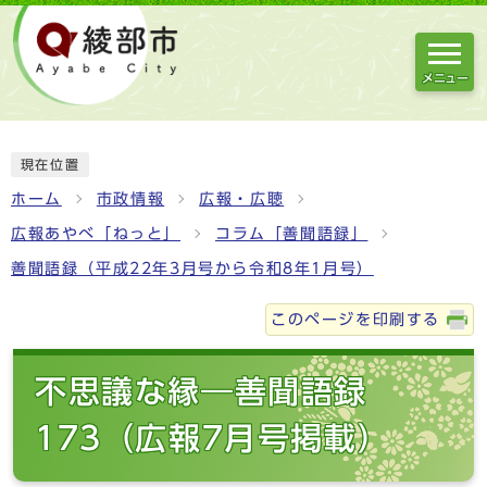
メニュー
現在位置
ホーム
市政情報
広報・広聴
広報あやべ「ねっと」
コラム「善聞語録」
善聞語録（平成22年3月号から令和8年1月号）
このページを印刷する
不思議な縁―善聞語録
173（広報7月号掲載）