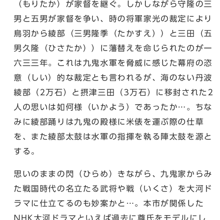
（もりたか）が家督を継ぐ。しかしながら守隆の三
男と五男が家督を争い、時の将軍家光の裁定により
鳥羽から綾部（三男隆季（たかすえ））と三田（五
男久隆（ひさたか））に藩替えを命じられたのが一
六三三年。これは九鬼水軍を脅威に感じた幕府の恣
意（しい）的な裁定とも言われるが、海のない丹波
綾部（2万石）と摂津三田（3万石）に移封された2
人の思いは如何様（いかよう）であったか…。ちな
みに綾部踊りは九鬼の殿様に米俵を運ぶ際の仕草
を、また綾部太鼓は水軍の指揮を執る陣太鼓を源と
する。
思いのままの閃（ひらめ）きながら、九鬼家からみ
た戦国時代の名立たる武将や戦（いくさ）を大河ド
ラマに仕立てるのも妙案かと…。本市が関係した
NHK大河ドラマといえば過去に尊氏をモデルにし