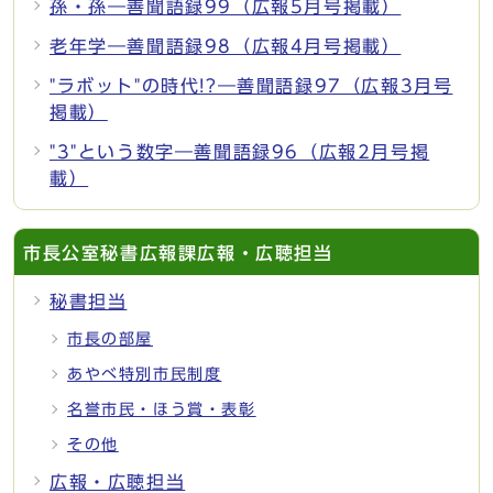
孫・孫―善聞語録99（広報5月号掲載）
老年学―善聞語録98（広報4月号掲載）
"ラボット"の時代!?―善聞語録97（広報3月号
掲載）
"3"という数字―善聞語録96（広報2月号掲
載）
市長公室秘書広報課広報・広聴担当
秘書担当
市長の部屋
あやべ特別市民制度
名誉市民・ほう賞・表彰
その他
広報・広聴担当