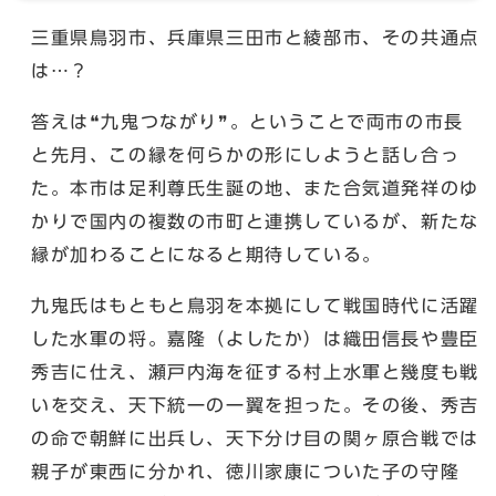
三重県鳥羽市、兵庫県三田市と綾部市、その共通点
は…？
答えは❝九鬼つながり❞。ということで両市の市長
と先月、この縁を何らかの形にしようと話し合っ
た。本市は足利尊氏生誕の地、また合気道発祥のゆ
かりで国内の複数の市町と連携しているが、新たな
縁が加わることになると期待している。
九鬼氏はもともと鳥羽を本拠にして戦国時代に活躍
した水軍の将。嘉隆（よしたか）は織田信長や豊臣
秀吉に仕え、瀬戸内海を征する村上水軍と幾度も戦
いを交え、天下統一の一翼を担った。その後、秀吉
の命で朝鮮に出兵し、天下分け目の関ヶ原合戦では
親子が東西に分かれ、徳川家康についた子の守隆