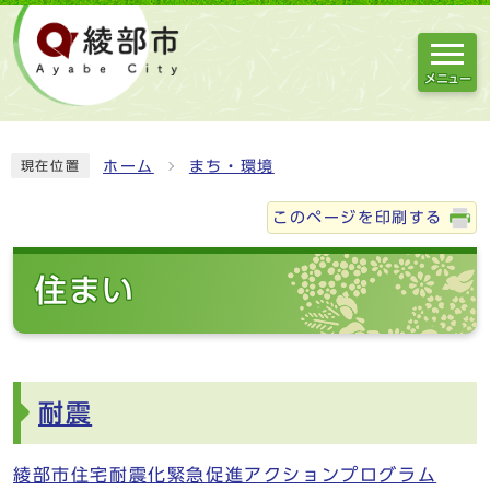
メニュー
ホーム
まち・環境
現在位置
このページを印刷する
住まい
耐震
綾部市住宅耐震化緊急促進アクションプログラム