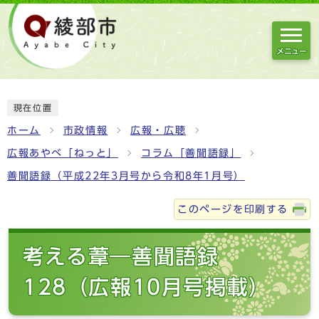
メニュー
現在位置
ホーム
市政情報
広報・広聴
広報あやべ「ねっと」
コラム「善聞語録」
善聞語録（平成22年3月号から令和8年1月号）
このページを印刷する
考える葦―善聞語録
128（広報10月号掲載）