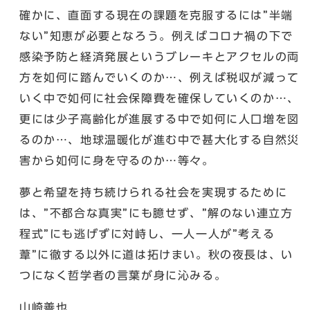
確かに、直面する現在の課題を克服するには”半端
ない”知恵が必要となろう。例えばコロナ禍の下で
感染予防と経済発展というブレーキとアクセルの両
方を如何に踏んでいくのか…、例えば税収が減って
いく中で如何に社会保障費を確保していくのか…、
更には少子高齢化が進展する中で如何に人口増を図
るのか…、地球温暖化が進む中で甚大化する自然災
害から如何に身を守るのか…等々。
夢と希望を持ち続けられる社会を実現するために
は、”不都合な真実”にも臆せず、”解のない連立方
程式”にも逃げずに対峙し、一人一人が”考える
葦”に徹する以外に道は拓けまい。秋の夜長は、い
つになく哲学者の言葉が身に沁みる。
山崎善也