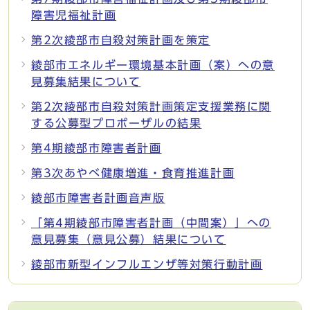
障害児福祉計画
第2次綾部市自殺対策計画を策定
綾部市エネルギー環境基本計画（案）への意
見募集結果について
第2次綾部市自殺対策計画策定支援業務に関
する公募型プロポーザルの結果
第4期綾部市障害者計画
第3次あやべ健康増進・食育推進計画
綾部市障害者計画音声版
「第4期綾部市障害者計画（中間案）」への
意見募集（意見公募）結果について
綾部市新型インフルエンザ等対策行動計画