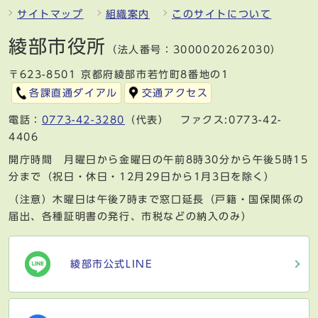
サイトマップ
組織案内
このサイトについて
綾部市役所
（法人番号：3000020262030）
〒623-8501 京都府綾部市若竹町8番地の1
各課直通ダイアル
交通アクセス
電話：
0773-42-3280
（代表） ファクス:0773-42-
4406
開庁時間 月曜日から金曜日の午前8時30分から午後5時15
分まで（祝日・休日・12月29日から1月3日を除く）
（注意）木曜日は午後7時まで窓口延長（戸籍・国保関係の
届出、各種証明書の発行、市税などの納入のみ）
綾部市公式LINE