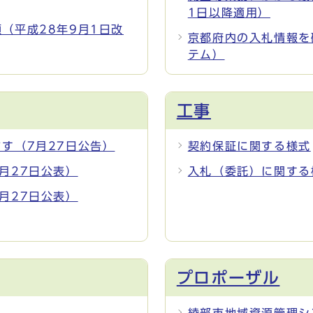
1日以降適用）
（平成28年9月1日改
京都府内の入札情報を
テム）
工事
す（7月27日公告）
契約保証に関する様式
月27日公表）
入札（委託）に関する
月27日公表）
プロポーザル