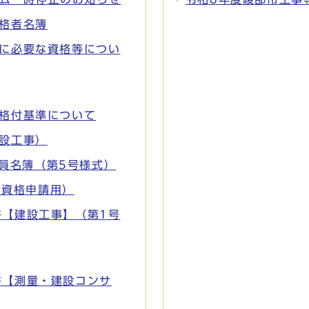
格者名簿
者に必要な資格等につい
格付基準について
設工事）
員名簿（第5号様式）
加資格申請用）
書【建設工事】（第1号
書【測量・建設コンサ