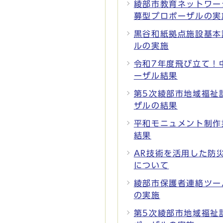
綾部市教育ネットワー
募型プロポーザルの実
黒谷和紙拠点施設基本
ルの実施
令和7年度飛び立て！
ーザル結果
第5次綾部市地域福祉
ザルの結果
平和モニュメント制作
結果
AR技術を活用した防
について
綾部市保護者連絡ツー
の実施
第5次綾部市地域福祉