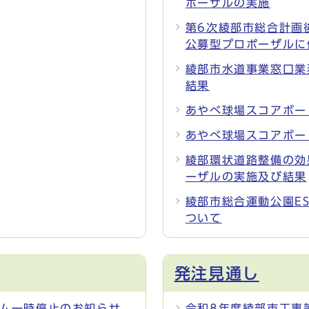
ポーザルの実施
第6次綾部市総合計画
公募型プロポーザルに
綾部市水道事業窓口業
結果
あやべ球場スコアボー
あやべ球場スコアボー
綾部環状道路整備の効
ーザルの実施及び結果
綾部市総合運動公園E
ついて
発注見通し
ステム一時停止のお知らせ
令和8年度綾部市工事