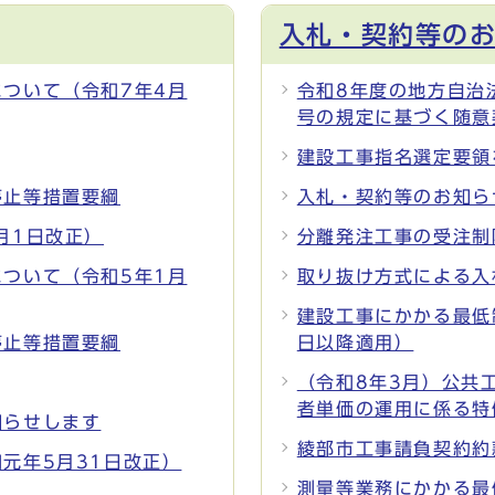
入札・契約等の
ついて（令和7年4月
令和8年度の地方自治
号の規定に基づく随意
建設工事指名選定要領
停止等措置要綱
入札・契約等のお知ら
月1日改正）
分離発注工事の受注制
ついて（令和5年1月
取り抜け方式による入
建設工事にかかる最低
停止等措置要綱
日以降適用）
（令和8年3月）公共
者単価の運用に係る特
知らせします
綾部市工事請負契約約
元年5月31日改正）
測量等業務にかかる最