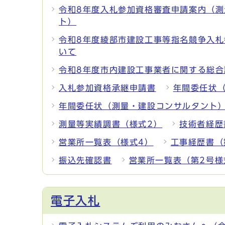
令和8年度入札参加資格審査申請案内（
ト）
令和8年度綾部市建設工事等指名競争入
いて
令和8年度市内建設工事業者に関する総合
入札参加資格承継申請書
年間委任状
年間委任状（測量・建設コンサルタント
測量等実績調書（様式2）
技術者経歴
営業所一覧表（様式4）
工事経歴書（
振込先確認書
営業所一覧表（第2号様
電子入札