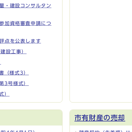
測量・建設コンサルタン
札参加資格審査申請につ
評点を公表します
（建設工事）
）
書（様式3）
第3号様式）
式）
市有財産の売却