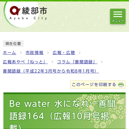
メニュー
現在位置
ホーム
市政情報
広報・広聴
広報あやべ「ねっと」
コラム「善聞語録」
善聞語録（平成22年3月号から令和8年1月号）
このページを印刷する
Be water 水になれ―善聞
語録164（広報10月号掲
載）