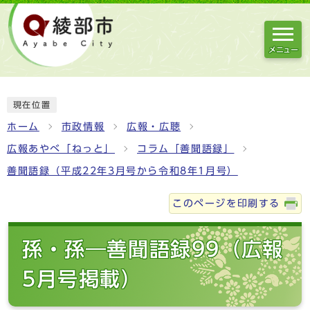
メニュー
現在位置
ホーム
市政情報
広報・広聴
広報あやべ「ねっと」
コラム「善聞語録」
善聞語録（平成22年3月号から令和8年1月号）
このページを印刷する
孫・孫―善聞語録99（広報
5月号掲載）