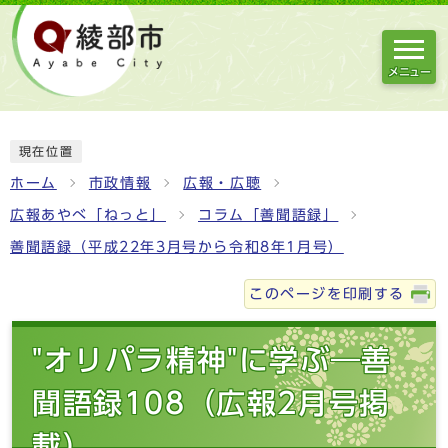
メニュー
現在位置
ホーム
市政情報
広報・広聴
広報あやべ「ねっと」
コラム「善聞語録」
善聞語録（平成22年3月号から令和8年1月号）
このページを印刷する
"オリパラ精神"に学ぶ―善
聞語録108（広報2月号掲
載）