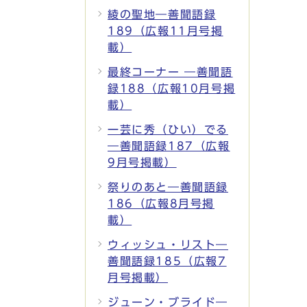
綾の聖地―善聞語録
189（広報11月号掲
載）
最終コーナー ―善聞語
録188（広報10月号掲
載）
一芸に秀（ひい）でる
―善聞語録187（広報
9月号掲載）
祭りのあと―善聞語録
186（広報8月号掲
載）
ウィッシュ・リスト―
善聞語録185（広報7
月号掲載）
ジューン・ブライド―