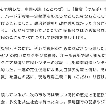
向を表明した。中国の諺（ことわざ）に「権腐（けんぷ）
く、ハード施設も一定整備を終えるなどした今なら安心し
付けることにした。政治経験も行政経験もなかった自分が
ある。当初から支援していただいた後援会をはじめ議会な
市民の皆さんすべてに伏して感謝を申し上げる。
る災害とその対応、そして復旧のために財政がひっ迫した
敵❞との闘いにワクチン接種等、オール綾部で取り組ん
スクエア整備や市民センターの移設、北部産業創造センタ
集約した。一連の定住促進による人口減少対策と併せ、そ
貫」を座右の銘に、現地現場主義に拘（こだわ）り続け
山積しているが、次の市政では新しい時代の感覚と価値観
社会、多文化共生社会は待ったなし。環境面での配慮やジ