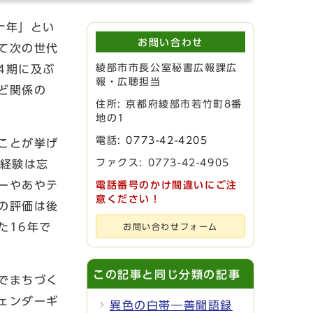
十年」とい
お問い合わせ
て次の世代
綾部市市長公室秘書広報課広
4期に及ぶ
報・広聴担当
ど関係の
住所: 京都府綾部市若竹町8番
地の1
電話:
0773-42-4205
ことが挙げ
ファクス: 0773-42-4905
だ経験は忘
ーやあやテ
電話番号のかけ間違いにご注
意ください！
の評価は後
た16年で
お問い合わせフォーム
この記事と同じ分類の記事
でまちづく
ェンダーギ
異色の白帯―善聞語録