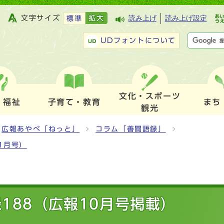
文字サイズ
拡大
読み上げ
読み上げ設定
標準
UDフォントについて
文化・スポーツ
・福祉
子育て・教育
まち
観光
広報あやべ「ねっと」
コラム「善聞語録」
1月号）
188（広報10月号掲載）