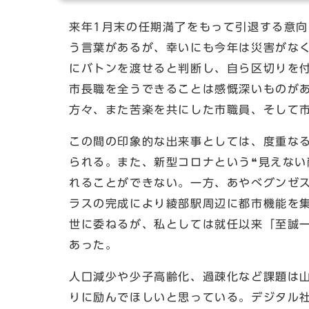
来年1月末の任期満了をもって引退する意
う言葉があるが、幸いにも今年は災害がな
にバトンを渡せると判断し、自ら区切りを
市長職を全うできることは感慨深いものが
方々、また苦楽を共にした市職員、そして
この間の印象的な出来事としては、度重な
られる。また、新型コロナという❝見えない
れることができない。一方、あやべグンゼ
ラスの完成により綾部駅周辺に都市機能を
世に委ねるが、私としては就任以来「至誠一
あった。
人口減少や少子高齢化、過疎化など課題は
りに励んでほしいと思っている。デジタル