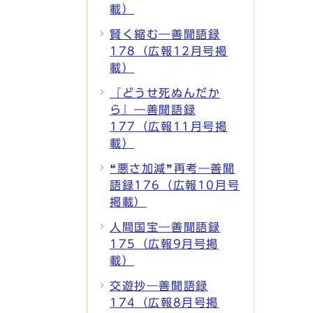
載）
賢く縮む―善聞語録
178（広報12月号掲
載）
『どうせ死ぬんだか
ら』―善聞語録
177（広報11月号掲
載）
❝悪さ加減❞再考―善聞
語録176（広報10月号
掲載）
人間国宝―善聞語録
175（広報9月号掲
載）
交遊抄―善聞語録
174（広報8月号掲