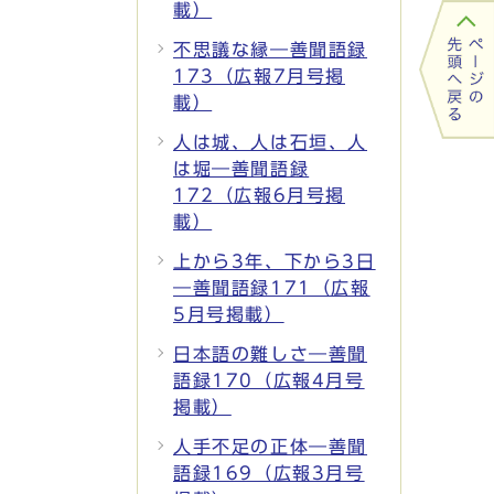
載）
不思議な縁―善聞語録
173（広報7月号掲
載）
人は城、人は石垣、人
は堀―善聞語録
172（広報6月号掲
載）
上から3年、下から3日
―善聞語録171（広報
5月号掲載）
日本語の難しさ―善聞
語録170（広報4月号
掲載）
人手不足の正体―善聞
語録169（広報3月号