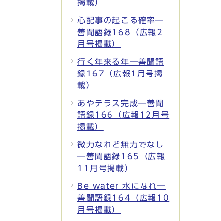
掲載）
心配事の起こる確率―
善聞語録168（広報2
月号掲載）
行く年来る年―善聞語
録167（広報1月号掲
載）
あやテラス完成―善聞
語録166（広報12月号
掲載）
微力なれど無力でなし
―善聞語録165（広報
11月号掲載）
Be water 水になれ―
善聞語録164（広報10
月号掲載）