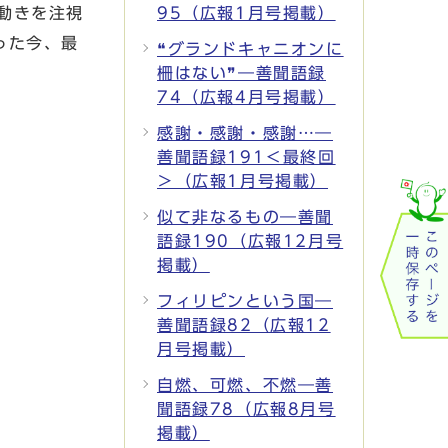
動きを注視
95（広報1月号掲載）
った今、最
❝グランドキャニオンに
柵はない❞―善聞語録
74（広報4月号掲載）
感謝・感謝・感謝…―
善聞語録191＜最終回
＞（広報1月号掲載）
似て非なるもの―善聞
語録190（広報12月号
掲載）
フィリピンという国―
善聞語録82（広報12
月号掲載）
自燃、可燃、不燃―善
聞語録78（広報8月号
掲載）