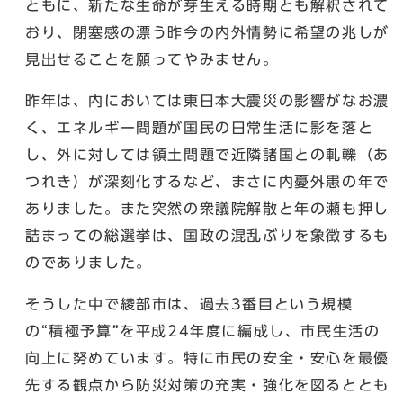
ともに、新たな生命が芽生える時期とも解釈されて
おり、閉塞感の漂う昨今の内外情勢に希望の兆しが
見出せることを願ってやみません。
昨年は、内においては東日本大震災の影響がなお濃
く、エネルギー問題が国民の日常生活に影を落と
し、外に対しては領土問題で近隣諸国との軋轢（あ
つれき）が深刻化するなど、まさに内憂外患の年で
ありました。また突然の衆議院解散と年の瀬も押し
詰まっての総選挙は、国政の混乱ぶりを象徴するも
のでありました。
そうした中で綾部市は、過去3番目という規模
の“積極予算”を平成24年度に編成し、市民生活の
向上に努めています。特に市民の安全・安心を最優
先する観点から防災対策の充実・強化を図るととも