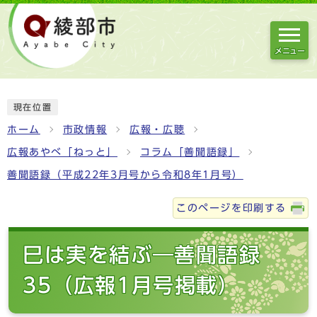
メニュー
現在位置
ホーム
市政情報
広報・広聴
広報あやべ「ねっと」
コラム「善聞語録」
善聞語録（平成22年3月号から令和8年1月号）
このページを印刷する
巳は実を結ぶ―善聞語録
35（広報1月号掲載）