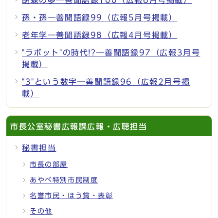
孫・孫―善聞語録99（広報5月号掲載）
老年学―善聞語録98（広報4月号掲載）
"ラボット"の時代!?―善聞語録97（広報3月号
掲載）
"3"という数字―善聞語録96（広報2月号掲
載）
市長公室秘書広報課広報・広聴担当
秘書担当
市長の部屋
あやべ特別市民制度
名誉市民・ほう賞・表彰
その他