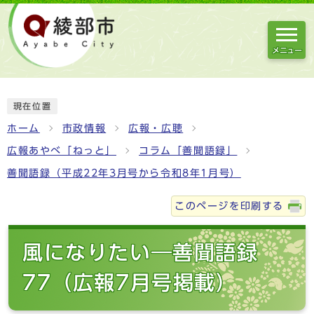
メニュー
現在位置
ホーム
市政情報
広報・広聴
広報あやべ「ねっと」
コラム「善聞語録」
善聞語録（平成22年3月号から令和8年1月号）
このページを印刷する
風になりたい―善聞語録
77（広報7月号掲載）