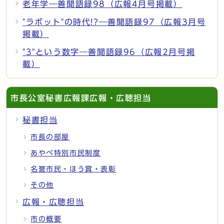
老年学―善聞語録98（広報4月号掲載）
"ラボット"の時代!?―善聞語録97（広報3月号
掲載）
"3"という数字―善聞語録96（広報2月号掲
載）
市長公室秘書広報課広報・広聴担当
秘書担当
市長の部屋
あやべ特別市民制度
名誉市民・ほう賞・表彰
その他
広報・広聴担当
市の概要