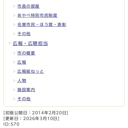
市長の部屋
あやべ特別市民制度
名誉市民・ほう賞・表彰
その他
広報・広聴担当
市の概要
広報
広報紙ねっと
人物
施設案内
その他
[初版公開日：
2014年2月20日
]
[更新日：
2026年3月10日
]
ID:570