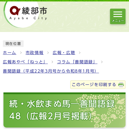
メニュー
現在位置
ホーム
市政情報
広報・広聴
広報あやべ「ねっと」
コラム「善聞語録」
善聞語録（平成22年3月号から令和8年1月号）
このページを印刷する
続・水飲まぬ馬―善聞語録
48（広報2月号掲載）