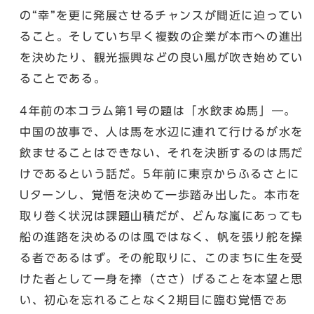
の“幸”を更に発展させるチャンスが間近に迫ってい
ること。そしていち早く複数の企業が本市への進出
を決めたり、観光振興などの良い風が吹き始めてい
ることである。
4年前の本コラム第1号の題は「水飲まぬ馬」―。
中国の故事で、人は馬を水辺に連れて行けるが水を
飲ませることはできない、それを決断するのは馬だ
けであるという話だ。5年前に東京からふるさとに
Uターンし、覚悟を決めて一歩踏み出した。本市を
取り巻く状況は課題山積だが、どんな嵐にあっても
船の進路を決めるのは風ではなく、帆を張り舵を操
る者であるはず。その舵取りに、このまちに生を受
けた者として一身を捧（ささ）げることを本望と思
い、初心を忘れることなく2期目に臨む覚悟であ