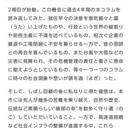
2期目が始動。この機会に過去4年間の本コラムを
読み返してみた。就任早々の決意を意気揚々と謳
（うた）い上げたものや、行政という世界の縦割り
や前例主義に不満を述べているもの。相次ぐ企業の
撤退や工場閉鎖に不安を募らせる一方で、昔の恩師
との再会を喜んでいるもの。また台風や大雪などの
災害に見舞われ、その危機管理の責任と重さに懸命
に耐えようとしているもの、等々一つ一つのコラム
に時々の社会現象や想いが頭を過（よぎ）った。
そして、しばし回顧の後に私なりに得た確信は、本
市には先人が幾多の苦難を乗り越え、自然や歴史、
伝統など素晴らしい“綾部の幸”を数多く守り遺（の
こ）していただいていること。一方で、高速道路網
など社会インフラの整備が進展する中、これら