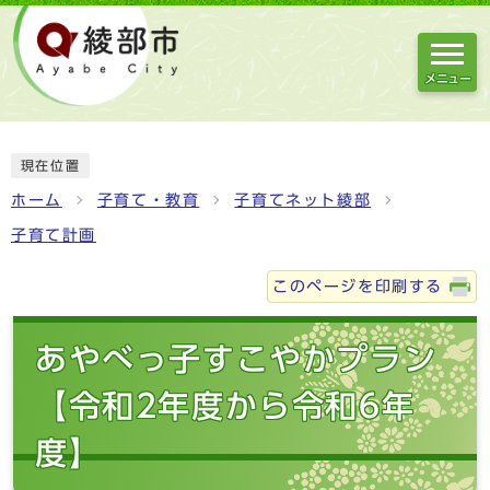
メニュー
現在位置
ホーム
子育て・教育
子育てネット綾部
子育て計画
このページを印刷する
あやべっ子すこやかプラン
【令和2年度から令和6年
度】