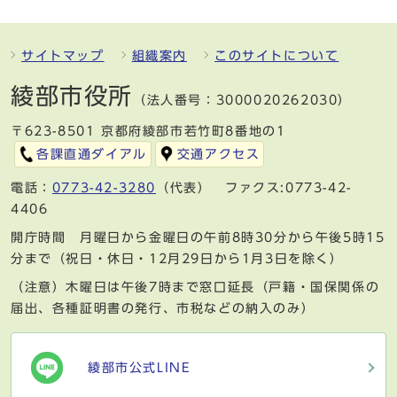
サイトマップ
組織案内
このサイトについて
綾部市役所
（法人番号：3000020262030）
〒623-8501 京都府綾部市若竹町8番地の1
各課直通ダイアル
交通アクセス
電話：
0773-42-3280
（代表） ファクス:0773-42-
4406
開庁時間 月曜日から金曜日の午前8時30分から午後5時15
分まで（祝日・休日・12月29日から1月3日を除く）
（注意）木曜日は午後7時まで窓口延長（戸籍・国保関係の
届出、各種証明書の発行、市税などの納入のみ）
綾部市公式LINE