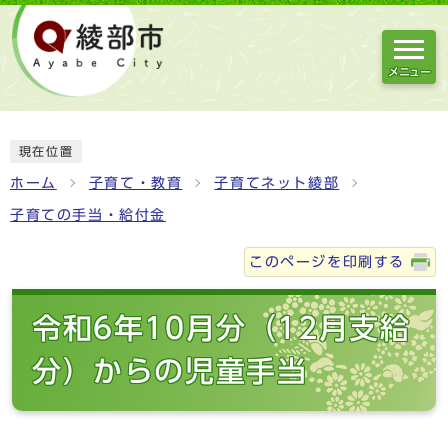
メニュー
現在位置
ホーム
子育て・教育
子育てネット綾部
子育ての手当・給付金
このページを印刷する
令和6年10月分（12月支給
分）からの児童手当