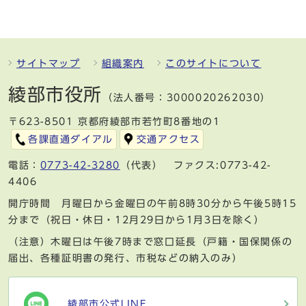
サイトマップ
組織案内
このサイトについて
綾部市役所
（法人番号：3000020262030）
〒623-8501 京都府綾部市若竹町8番地の1
各課直通ダイアル
交通アクセス
電話：
0773-42-3280
（代表） ファクス:0773-42-
4406
開庁時間 月曜日から金曜日の午前8時30分から午後5時15
分まで（祝日・休日・12月29日から1月3日を除く）
（注意）木曜日は午後7時まで窓口延長（戸籍・国保関係の
届出、各種証明書の発行、市税などの納入のみ）
綾部市公式LINE