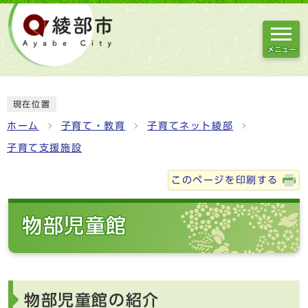
メニュー
現在位置
ホーム
子育て・教育
子育てネット綾部
子育て支援施設
このページを印刷する
物部児童館
物部児童館の紹介