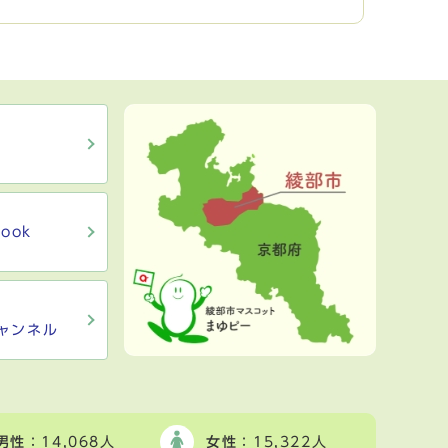
ook
ャンネル
男性
：14,068人
女性
：15,322人