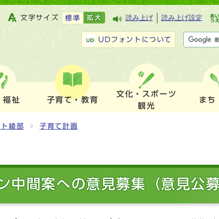
文字サイズ
拡大
読み上げ
読み上げ設定
標準
UDフォントについて
文化・スポーツ
・福祉
子育て・教育
まち
観光
ット綾部
子育て計画
ン中間案への意見募集（意見公