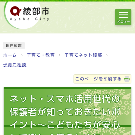
メニュー
現在位置
ホーム
子育て・教育
子育てネット綾部
子育て相談
このページを印刷する
ネット・スマホ活用世代の
保護者が知っておきたいポ
イント～こどもたちが安心