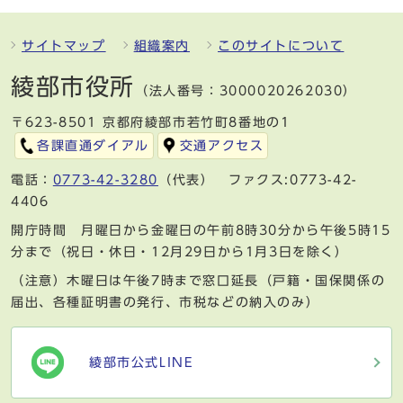
サイトマップ
組織案内
このサイトについて
綾部市役所
（法人番号：3000020262030）
〒623-8501 京都府綾部市若竹町8番地の1
各課直通ダイアル
交通アクセス
電話：
0773-42-3280
（代表） ファクス:0773-42-
4406
開庁時間 月曜日から金曜日の午前8時30分から午後5時15
分まで（祝日・休日・12月29日から1月3日を除く）
（注意）木曜日は午後7時まで窓口延長（戸籍・国保関係の
届出、各種証明書の発行、市税などの納入のみ）
綾部市公式LINE