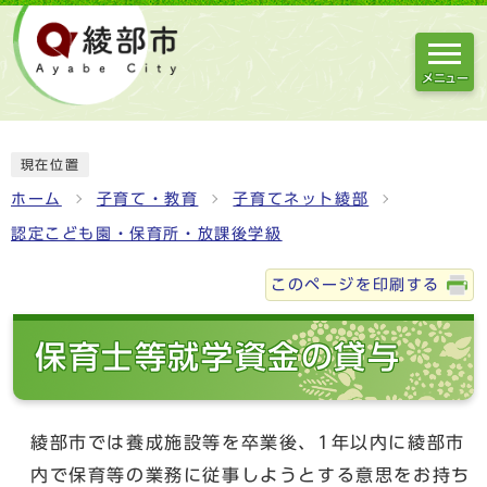
メニュー
現在位置
ホーム
子育て・教育
子育てネット綾部
認定こども園・保育所・放課後学級
このページを印刷する
保育士等就学資金の貸与
綾部市では養成施設等を卒業後、1年以内に綾部市
内で保育等の業務に従事しようとする意思をお持ち