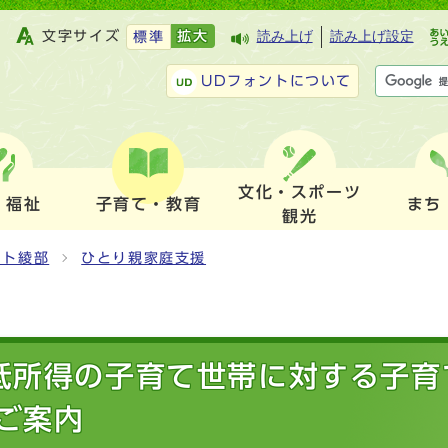
文字サイズ
拡大
読み上げ
読み上げ設定
標準
UDフォントについて
文化・スポーツ
・福祉
子育て・教育
まち
観光
ット綾部
ひとり親家庭支援
低所得の子育て世帯に対する子育
ご案内