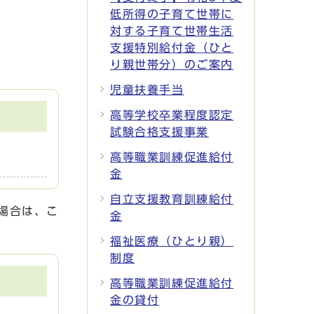
低所得の子育て世帯に
対する子育て世帯生活
支援特別給付金（ひと
り親世帯分）のご案内
児童扶養手当
高等学校卒業程度認定
試験合格支援事業
高等職業訓練促進給付
金
自立支援教育訓練給付
場合は、こ
金
福祉医療（ひとり親）
制度
高等職業訓練促進給付
金の貸付