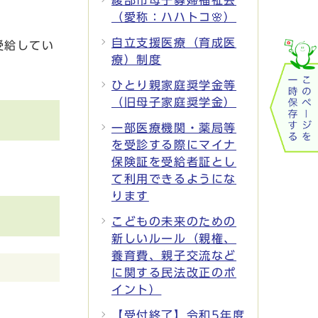
綾部市母子寡婦福祉会
（愛称：ハハトコ🌸）
自立支援医療（育成医
受給してい
療）制度
ひとり親家庭奨学金等
（旧母子家庭奨学金）
一部医療機関・薬局等
を受診する際にマイナ
保険証を受給者証とし
て利用できるようにな
ります
こどもの未来のための
新しいルール（親権、
養育費、親子交流など
に関する民法改正のポ
イント）
【受付終了】令和5年度