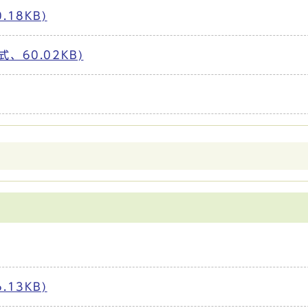
18KB)
、60.02KB)
13KB)