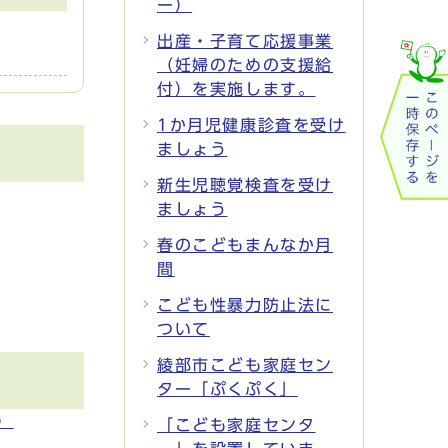
ー）
出産・子育て応援事業
（妊婦のための支援給
付）を実施します。
1か月児健康診査を受け
ましょう
新生児聴覚検査を受け
ましょう
春のこどもまんなか月
間
こども性暴力防止法に
ついて
綾部市こども家庭セン
ター「ぷくぷく」
）
「こども家庭センタ