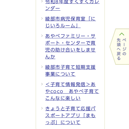
令和8年度すくすくカレ
ンダー
綾部市病児保育室「に
じいろルーム」
あやべファミリー・サ
ポート・センターで育
児の助け合いをしませ
んか
綾部市子育て短期支援
事業について
＜子育て情報発信＞あ
やcoco あやべ子育て
こんなに楽しい
きょうと子育て応援パ
スポートアプリ「まも
っぷ」について