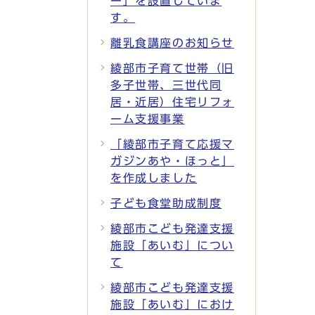
ー」を設置していま
す。
離乳食講座のお知らせ
綾部市子育て世帯（旧
多子世帯、三世代同
居・近居）住宅リフォ
ーム支援事業
「綾部市子育て応援マ
ガジンあや・ほっと」
を作成しました
子ども食堂助成制度
綾部市こども発達支援
施設「あいむ」につい
て
綾部市こども発達支援
施設「あいむ」におけ