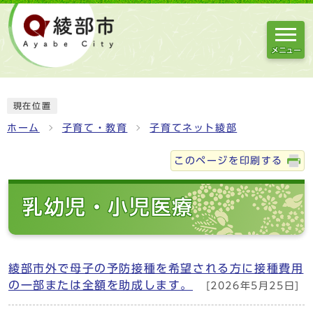
メニュー
現在位置
ホーム
子育て・教育
子育てネット綾部
このページを印刷する
乳幼児・小児医療
綾部市外で母子の予防接種を希望される方に接種費用
の一部または全額を助成します。
[2026年5月25日]