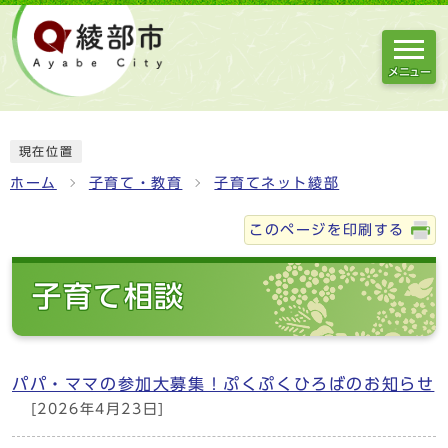
メニュー
現在位置
ホーム
子育て・教育
子育てネット綾部
このページを印刷する
子育て相談
パパ・ママの参加大募集！ぷくぷくひろばのお知らせ
[2026年4月23日]