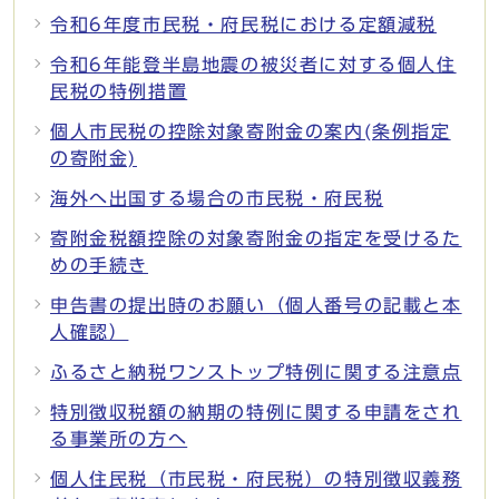
令和6年度市民税・府民税における定額減税
令和6年能登半島地震の被災者に対する個人住
民税の特例措置
個人市民税の控除対象寄附金の案内(条例指定
の寄附金)
海外へ出国する場合の市民税・府民税
寄附金税額控除の対象寄附金の指定を受けるた
めの手続き
申告書の提出時のお願い（個人番号の記載と本
人確認）
ふるさと納税ワンストップ特例に関する注意点
特別徴収税額の納期の特例に関する申請をされ
る事業所の方へ
個人住民税（市民税・府民税）の特別徴収義務