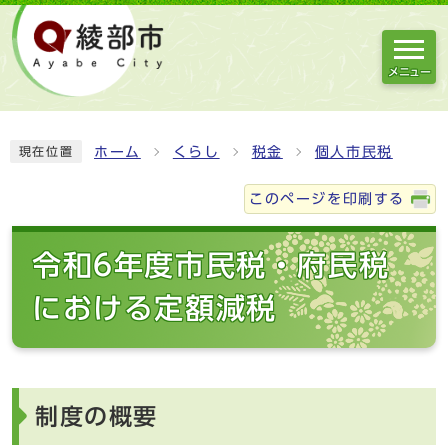
メニュー
ホーム
くらし
税金
個人市民税
現在位置
このページを印刷する
令和6年度市民税・府民税
における定額減税
制度の概要