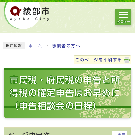
メニュー
ホーム
事業者の方へ
現在位置
このページを印刷する
市民税・府民税の申告と所
得税の確定申告はお早めに
（申告相談会の日程）