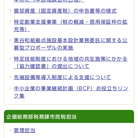
償却資産（固定資産税）の申告書等の様式
特定創業支援事業（税の軽減・信用保証枠の拡
充等）
黒谷和紙拠点施設基本設計業務委託に関する公
募型プロポーザルの実施
特定技能制度における地域の共生施策にかかる
「協力確認書」の提出について
先端設備等導入制度による支援について
中小企業の事業継続計画（BCP）お役立ちリン
ク集
企画総務部税務課市民税担当
管理担当