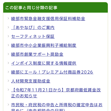
この記事と同じ分類の記事
綾部市緊急金融支援信用保証料補助金
「あやなび」のご案内
セーフティネット保証
綾部市中小企業振興利子補給制度
綾部市創業サポート奨励金
インボイス制度に関する情報提供
綾部にエール！プレミアム付商品券2026
人材開発支援助成金
【令和7年11月21日から】京都府最低賃金改
正のお知らせ
市民税・府民税の申告と所得税の確定申告はお
早めに（申告相談会の日程）