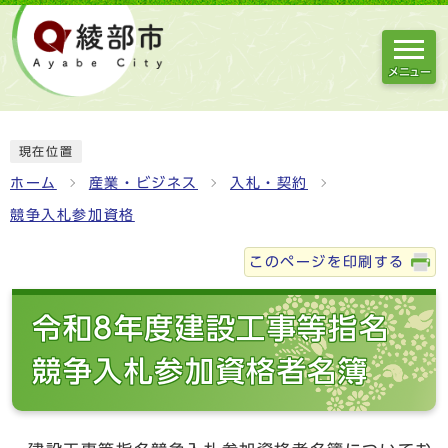
メニュー
現在位置
ホーム
産業・ビジネス
入札・契約
競争入札参加資格
このページを印刷する
令和8年度建設工事等指名
競争入札参加資格者名簿