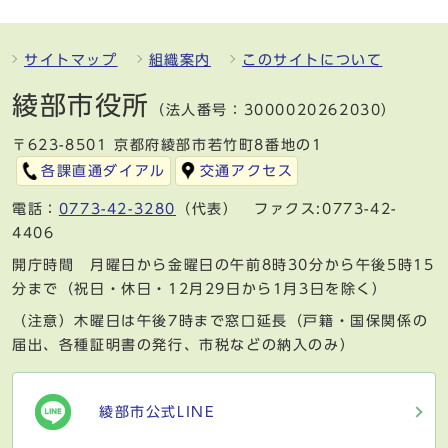
サイトマップ
組織案内
このサイトについて
綾部市役所
（法人番号：3000020262030）
〒623-8501 京都府綾部市若竹町8番地の1
各課直通ダイアル
交通アクセス
電話：
0773-42-3280
（代表） ファクス:0773-42-
4406
開庁時間 月曜日から金曜日の午前8時30分から午後5時15
分まで（祝日・休日・12月29日から1月3日を除く）
（注意）木曜日は午後7時まで窓口延長（戸籍・国保関係の
届出、各種証明書の発行、市税などの納入のみ）
綾部市公式LINE