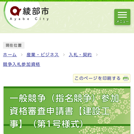
メニュー
現在位置
ホーム
産業・ビジネス
入札・契約
競争入札参加資格
このページを印刷する
一般競争（指名競争）参加
資格審査申請書【建設工
事】（第1号様式）