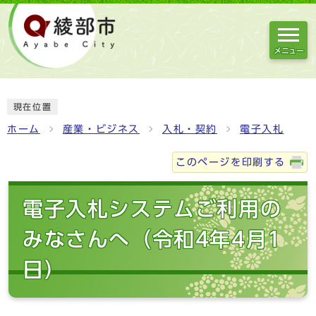
メニュー
現在位置
ホーム
産業・ビジネス
入札・契約
電子入札
このページを印刷する
電子入札システムご利用の
みなさんへ（令和4年4月1
日）