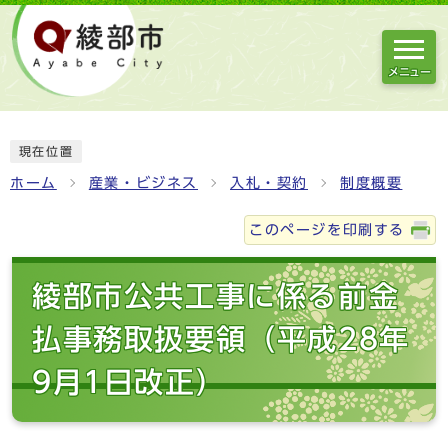
メニュー
現在位置
ホーム
産業・ビジネス
入札・契約
制度概要
このページを印刷する
綾部市公共工事に係る前金
払事務取扱要領（平成28年
9月1日改正）