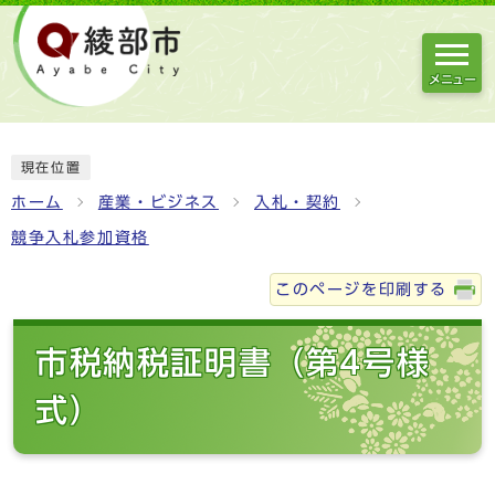
メニュー
現在位置
ホーム
産業・ビジネス
入札・契約
競争入札参加資格
このページを印刷する
市税納税証明書（第4号様
式）