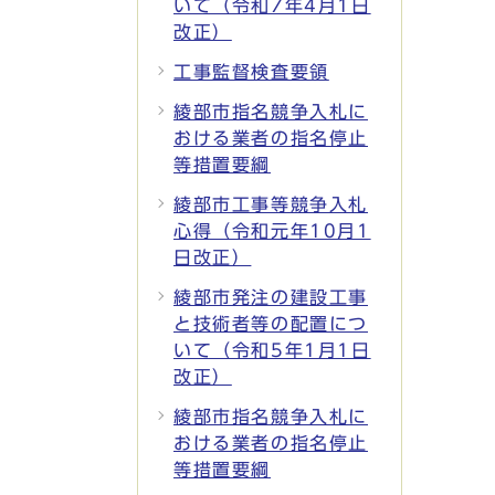
いて（令和7年4月1日
改正）
工事監督検査要領
綾部市指名競争入札に
おける業者の指名停止
等措置要綱
綾部市工事等競争入札
心得（令和元年10月1
日改正）
綾部市発注の建設工事
と技術者等の配置につ
いて（令和5年1月1日
改正）
綾部市指名競争入札に
おける業者の指名停止
等措置要綱