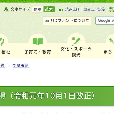
文字サイズ
拡大
読み上げ
読み上げ設定
標準
UDフォントについて
文化・スポーツ
・福祉
子育て・教育
まち
観光
契約
制度概要
得（令和元年10月1日改正）