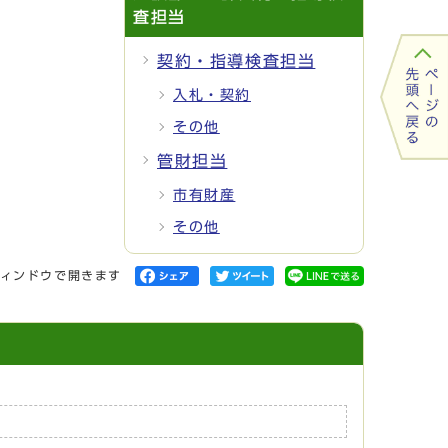
査担当
契約・指導検査担当
入札・契約
その他
管財担当
市有財産
その他
ィンドウで開きます