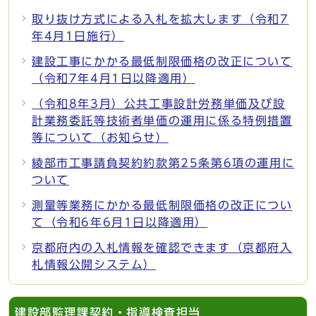
取り抜け方式による入札を拡大します（令和7
年4月1日施行）
建設工事にかかる最低制限価格の改正について
（令和7年4月1日以降適用）
（令和8年3月）公共工事設計労務単価及び設
計業務委託等技術者単価の運用に係る特例措置
等について（お知らせ）
綾部市工事請負契約約款第25条第6項の運用に
ついて
測量等業務にかかる最低制限価格の改正につい
て（令和6年6月1日以降適用）
京都府内の入札情報を確認できます（京都府入
札情報公開システム）
建設部監理課契約・指導検査担当