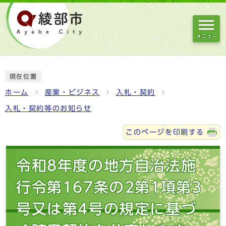
メニュー
現在位置
ホーム
産業・ビジネス
入札・契約
入札・契約等のお知らせ
このページを印刷する
令和8年度の地方自治法施
行令第167条の2第1項第3
号又は第4号の規定に基づ