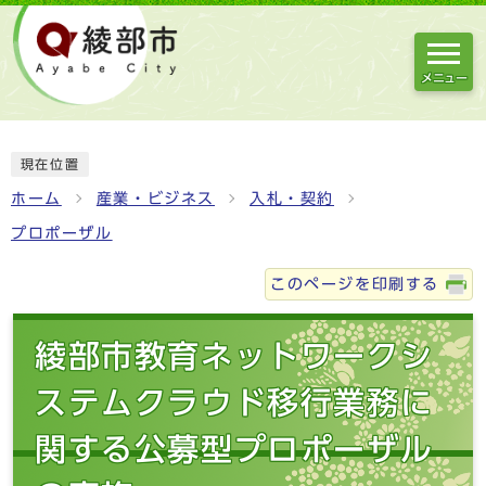
メニュー
現在位置
ホーム
産業・ビジネス
入札・契約
プロポーザル
このページを印刷する
綾部市教育ネットワークシ
ステムクラウド移行業務に
関する公募型プロポーザル