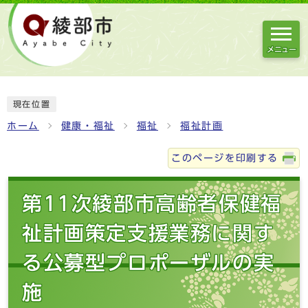
メニュー
現在位置
ホーム
健康・福祉
福祉
福祉計画
このページを印刷する
第11次綾部市高齢者保健福
祉計画策定支援業務に関す
る公募型プロポーザルの実
施