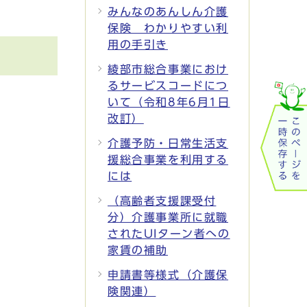
みんなのあんしん介護
保険 わかりやすい利
用の手引き
綾部市総合事業におけ
るサービスコードにつ
いて（令和8年6月1日
改訂）
介護予防・日常生活支
援総合事業を利用する
には
（高齢者支援課受付
分）介護事業所に就職
されたUIターン者への
家賃の補助
申請書等様式（介護保
険関連）