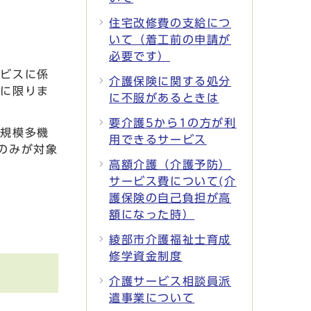
住宅改修費の支給につ
いて（着工前の申請が
必要です）
ービスに係
介護保険に関する処分
合に限りま
に不服があるときは
要介護5から1の方が利
小規模多機
用できるサービス
のみが対象
高額介護（介護予防）
サービス費について(介
護保険の自己負担が高
額になった時）
綾部市介護福祉士育成
修学資金制度
介護サービス相談員派
遣事業について