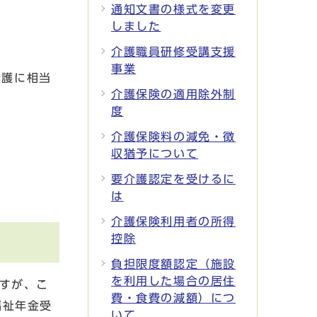
通知文書の様式を変更
しました
介護職員研修受講支援
事業
介護に相当
介護保険の適用除外制
度
介護保険料の減免・徴
収猶予について
。
要介護認定を受けるに
は
介護保険利用者の所得
控除
負担限度額認定（施設
を利用した場合の居住
すが、こ
費・食費の減額）につ
福祉年金受
いて