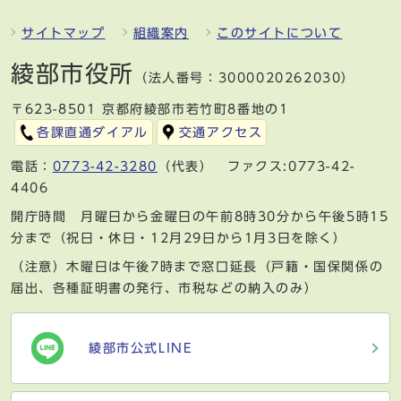
サイトマップ
組織案内
このサイトについて
綾部市役所
（法人番号：3000020262030）
〒623-8501 京都府綾部市若竹町8番地の1
各課直通ダイアル
交通アクセス
電話：
0773-42-3280
（代表） ファクス:0773-42-
4406
開庁時間 月曜日から金曜日の午前8時30分から午後5時15
分まで（祝日・休日・12月29日から1月3日を除く）
（注意）木曜日は午後7時まで窓口延長（戸籍・国保関係の
届出、各種証明書の発行、市税などの納入のみ）
綾部市公式LINE