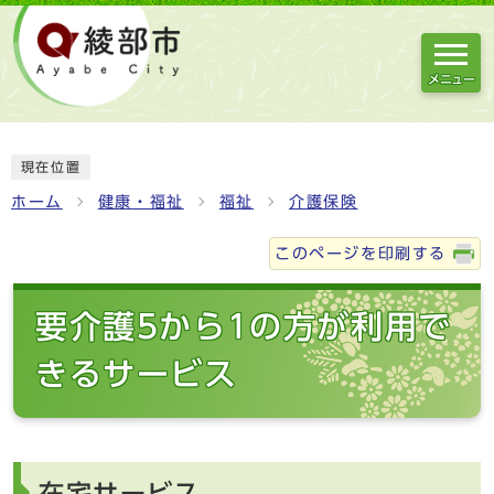
メニュー
現在位置
ホーム
健康・福祉
福祉
介護保険
このページを印刷する
要介護5から1の方が利用で
きるサービス
在宅サービス