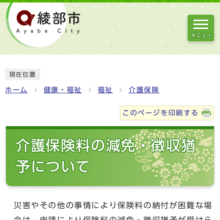
メニュー
現在位置
ホーム
健康・福祉
福祉
介護保険
このページを印刷する
介護保険料の減免・徴収猶
予について
災害やその他の事情により保険料の納付が困難な場
合は、申請により保険料の減免・徴収猶予が受けら