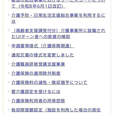
て（令和8年6月1日改訂）
介護予防・日常生活支援総合事業を利用するに
は
（高齢者支援課受付分）介護事業所に就職され
たUIターン者への家賃の補助
申請書等様式（介護保険関連）
通知文書の様式を変更しました
介護職員研修受講支援事業
介護保険の適用除外制度
介護保険料の減免・徴収猶予について
要介護認定を受けるには
介護保険利用者の所得控除
負担限度額認定（施設を利用した場合の居住