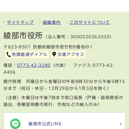
サイトマップ
組織案内
このサイトについて
綾部市役所
（法人番号：3000020262030）
〒623-8501 京都府綾部市若竹町8番地の1
各課直通ダイアル
交通アクセス
電話：
0773-42-3280
（代表） ファクス:0773-42-
4406
開庁時間 月曜日から金曜日の午前8時30分から午後5時15
分まで（祝日・休日・12月29日から1月3日を除く）
（注意）木曜日は午後7時まで窓口延長（戸籍・国保関係の
届出、各種証明書の発行、市税などの納入のみ）
綾部市公式LINE